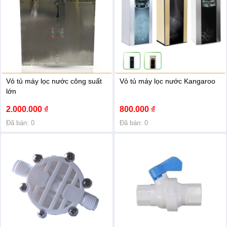
Linh
500
kiện
ngàn
chính
-
hãng
1
triệu
(6)
Bình
nước
nóng
Vỏ tủ máy lọc nước công suất
Vỏ tủ máy lọc nước Kangaroo
1
chính
triệu
lớn
hãng
-
2.000.000 ₫
800.000 ₫
3
triệu
(1)
Đã bán: 0
Đã bán: 0
Danh
mục
sản
phẩm
MÁY
LỌC
NƯỚC
CHÍNH