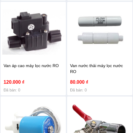
KIỆN
CHÍNH
HÃNG
Linh
kiện
Dịch
Van áp cao máy lọc nước RO
Van nước thải máy lọc nước
vụ
RO
tại
nhà
120.000 ₫
80.000 ₫
Đã bán: 0
Đã bán: 0
BÌNH
NƯỚC
NÓNG
CHÍNH
HÃNG