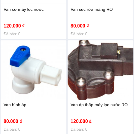
HÃNG
Van cơ máy lọc nước
Van sục rửa màng RO
MÁY
120.000 ₫
80.000 ₫
LỌC
TỔNG
Đã bán: 0
Đã bán: 0
CHÍNH
HÃNG
CÂY
NƯỚC
CHÍNH
HÃNG
LÕI
LỌC
Van bình áp
Van áp thấp máy lọc nước RO
CHÍNH
HÃNG
80.000 ₫
120.000 ₫
Đã bán: 0
Đã bán: 0
LINH